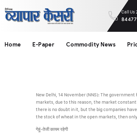
Call Us
84477
Home
E-Paper
Commodity News
Pri
New Delhi, 14 November (NNS): The government had
markets, due to this reason, the market constant
there is no doubt in it, but the big companies hav
the stock of wheat in the open markets, then only t
गेहूं-तेजी कायम रहेगी