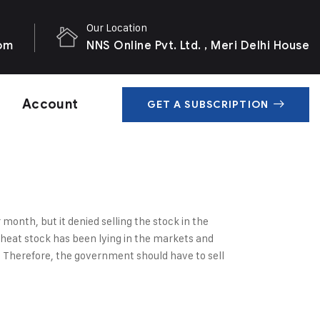
Our Location
com
NNS Online Pvt. Ltd. , Meri Delhi House
Account
GET A SUBSCRIPTION
onth, but it denied selling the stock in the
wheat stock has been lying in the markets and
el. Therefore, the government should have to sell