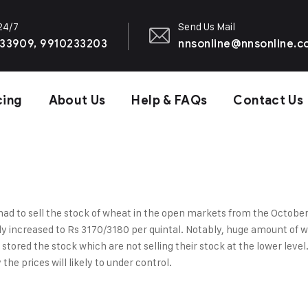
 24/7
Send Us Mail
33909, 9910233203
nnsonline@nnsonline.
cing
About Us
Help & FAQs
Contact Us
 to sell the stock of wheat in the open markets from the October m
ly increased to Rs 3170/3180 per quintal. Notably, huge amount of 
e stored the stock which are not selling their stock at the lower lev
he prices will likely to under control.