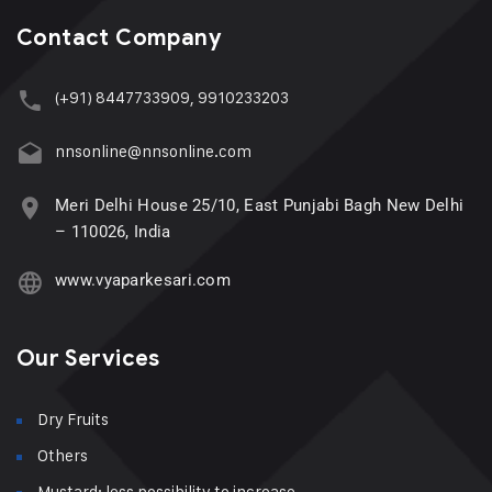
Contact Company
(+91) 8447733909, 9910233203
nnsonline@nnsonline.com
Meri Delhi House 25/10, East Punjabi Bagh New Delhi
– 110026, India
www.vyaparkesari.com
Our Services
Dry Fruits
Others
Mustard: less possibility to increase