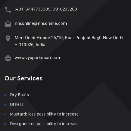
(+91) 8447733909, 9910233203
nnsonline@nnsonline.com
Meri Delhi House 25/10, East Punjabi Bagh New Delhi
– 110026, India
www.vyaparkesari.com
Our Services
Dry Fruits
Others
Mustard: less possibility to increase
Desi ghee: no possibility to increase