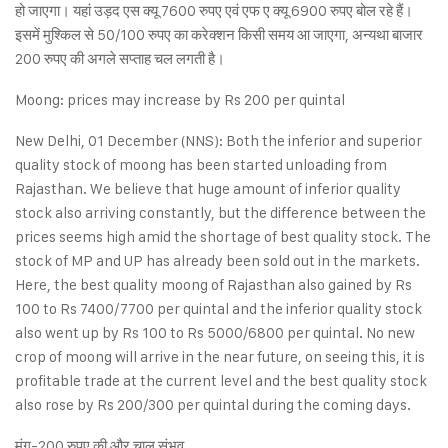
हो जाएगा। यहां उड़द एस क्यू 7600 रुपए एवं एफ ए क्यू 6900 रुपए बोल रहे हैं।
इसमें मुश्किल से 50/100 रुपए का करेक्शन किसी समय आ जाएगा, अन्यथा बाजार
200 रुपए की अगले सप्ताह चल लगती है।
Moong: prices may increase by Rs 200 per quintal
New Delhi, 01 December (NNS): Both the inferior and superior
quality stock of moong has been started unloading from
Rajasthan. We believe that huge amount of inferior quality
stock also arriving constantly, but the difference between the
prices seems high amid the shortage of best quality stock. The
stock of MP and UP has already been sold out in the markets.
Here, the best quality moong of Rajasthan also gained by Rs
100 to Rs 7400/7700 per quintal and the inferior quality stock
also went up by Rs 100 to Rs 5000/6800 per quintal. No new
crop of moong will arrive in the near future, on seeing this, it is
profitable trade at the current level and the best quality stock
also rose by Rs 200/300 per quintal during the coming days.
मूंग-200 रुपए की और चाल संभव