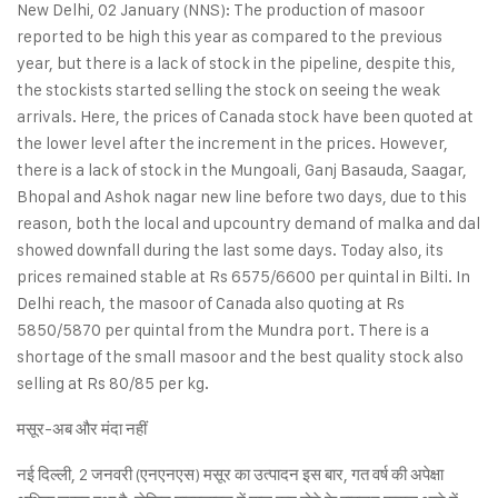
New Delhi, 02 January (NNS): The production of masoor
reported to be high this year as compared to the previous
year, but there is a lack of stock in the pipeline, despite this,
the stockists started selling the stock on seeing the weak
arrivals. Here, the prices of Canada stock have been quoted at
the lower level after the increment in the prices. However,
there is a lack of stock in the Mungoali, Ganj Basauda, Saagar,
Bhopal and Ashok nagar new line before two days, due to this
reason, both the local and upcountry demand of malka and dal
showed downfall during the last some days. Today also, its
prices remained stable at Rs 6575/6600 per quintal in Bilti. In
Delhi reach, the masoor of Canada also quoting at Rs
5850/5870 per quintal from the Mundra port. There is a
shortage of the small masoor and the best quality stock also
selling at Rs 80/85 per kg.
मसूर-अब और मंदा नहीं
नई दिल्ली, 2 जनवरी (एनएनएस) मसूर का उत्पादन इस बार, गत वर्ष की अपेक्षा