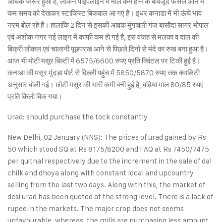
अधिक जरूर हुआ है, लेकिन पाइपलाइन में माल कम होने के बावजूद फसल आने में
कम समय को देखकर स्टाकिस्ट बिकवाल आ गए हैं। इधर कनाडा में भी ऊंचे भाव
नरम बोल रहे हैं। हालांकि 2 दिन से इसकी आवक मुंगावली गंज बासौदा सागर भोपाल
एवं अशोक नगर नई लाइन में काफी कम हो गई है, इस वजह से मलका व दाल की
बिक्री लोकल एवं चालानी पूछपरख आने से पिछले दिनों से मंदे का रुख बना हुआ है।
आज भी मोटी मसूर बिल्टी में 6575/6600 रुपए प्रति क्विंटल पर टिकी हुई है।
कनाडा की मसूर मुंदड़ा पोर्ट से दिल्ली पहुंच में 5850/5870 रुपए तक क्वालिटी
अनुसार बोली गई। छोटी मसूर की भारी कमी बनी हुई है, बढ़िया माल 80/85 रुपए
प्रति किलो बिक गया।
Urad: should purchase the tock constantly
New Delhi, 02 January (NNS): The prices of urad gained by Rs
50 which stood SQ at Rs 8175/8200 and FAQ at Rs 7450/7475
per quitnal respectively due to the increment in the sale of dal
chilk and dhoya along with constant local and upcountry
selling from the last two days. Along with this, the market of
desi urad has been quoted at the strong level. There is a lack of
rupee in the markets. The major crop does not seems
unfavourable, whereas, the mills are purchasing less amount