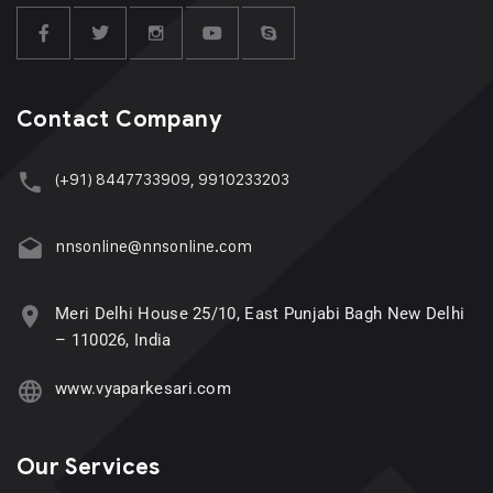
Contact Company
(+91) 8447733909, 9910233203
nnsonline@nnsonline.com
Meri Delhi House 25/10, East Punjabi Bagh New Delhi
– 110026, India
www.vyaparkesari.com
Our Services