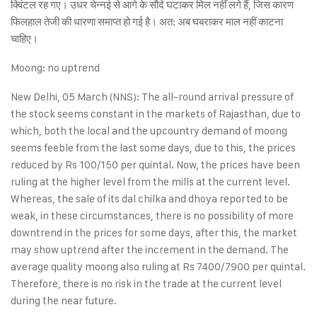
क्विंटल रह गए। उधर चेन्नई से आगे के सौदे घटाकर मिल नहीं लगे हैं, जिस कारण
फिलहाल तेजी की धारणा समाप्त हो गई है। अत: अब घबराकर माल नहीं काटना
चाहिए।
Moong: no uptrend
New Delhi, 05 March (NNS): The all-round arrival pressure of
the stock seems constant in the markets of Rajasthan, due to
which, both the local and the upcountry demand of moong
seems feeble from the last some days, due to this, the prices
reduced by Rs 100/150 per quintal. Now, the prices have been
ruling at the higher level from the mills at the current level.
Whereas, the sale of its dal chilka and dhoya reported to be
weak, in these circumstances, there is no possibility of more
downtrend in the prices for some days, after this, the market
may show uptrend after the increment in the demand. The
average quality moong also ruling at Rs 7400/7900 per quintal.
Therefore, there is no risk in the trade at the current level
during the near future.