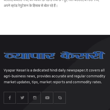
अपने ब्रांड रेपुटेशन के हिसाब से बोल रहे हैं।
Vyapar Kesari is a dedicated hindi daily newspaper.It covers all
agri-business news, provides accurate and regular commodity
market updates, tips, market reports and commodity rates.