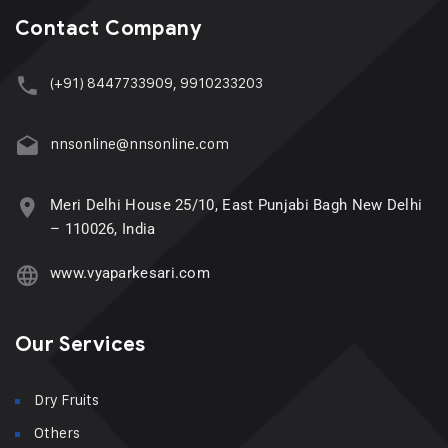
Contact Company
(+91) 8447733909, 9910233203
nnsonline@nnsonline.com
Meri Delhi House 25/10, East Punjabi Bagh New Delhi
– 110026, India
www.vyaparkesari.com
Our Services
Dry Fruits
Others