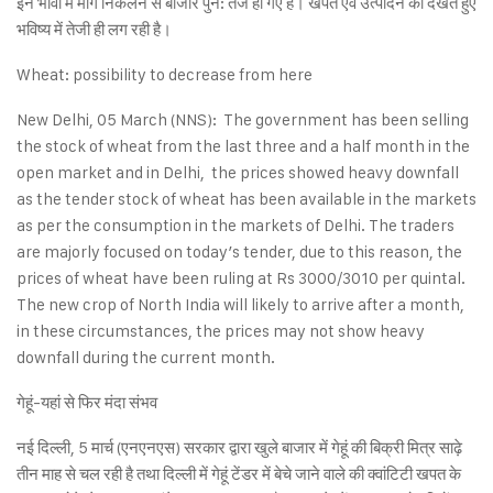
इन भावों में मांग निकलने से बाजार पुन: तेज हो गए हैं। खपत एवं उत्पादन को देखते हुए
भविष्य में तेजी ही लग रही है।
Wheat: possibility to decrease from here
New Delhi, 05 March (NNS): The government has been selling
the stock of wheat from the last three and a half month in the
open market and in Delhi, the prices showed heavy downfall
as the tender stock of wheat has been available in the markets
as per the consumption in the markets of Delhi. The traders
are majorly focused on today’s tender, due to this reason, the
prices of wheat have been ruling at Rs 3000/3010 per quintal.
The new crop of North India will likely to arrive after a month,
in these circumstances, the prices may not show heavy
downfall during the current month.
गेहूं-यहां से फिर मंदा संभव
नई दिल्ली, 5 मार्च (एनएनएस) सरकार द्वारा खुले बाजार में गेहूं की बिक्री मित्र साढ़े
तीन माह से चल रही है तथा दिल्ली में गेहूं टेंडर में बेचे जाने वाले की क्वांटिटी खपत के