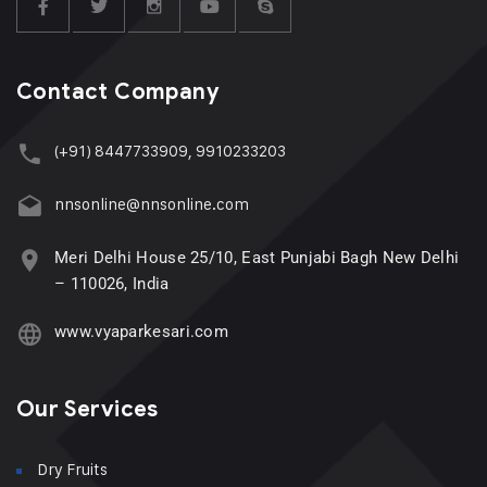
Contact Company
(+91) 8447733909, 9910233203
nnsonline@nnsonline.com
Meri Delhi House 25/10, East Punjabi Bagh New Delhi
– 110026, India
www.vyaparkesari.com
Our Services
Dry Fruits