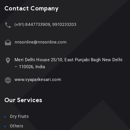
Contact Company
(+91) 8447733909, 9910233203
nnsonline@nnsonline.com
Meri Delhi House 25/10, East Punjabi Bagh New Delhi
– 110026, India
www.vyaparkesari.com
Our Services
Dry Fruits
Others