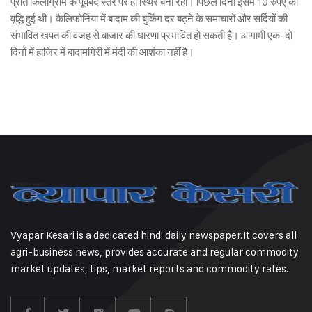
प्रति किलोग्राम के पूर्वबंद स्तर पर ही स्थिर बनी रही। पिछले दिनों इसमें 10 रुपए की
वृद्धि हुई थी। कैलिफोर्निया में बादाम की बुकिंग दर बढ़ने के समाचारों और सर्दियों की
संभावित खपत की वजह से बाजार की धारणा प्रभावित हो सकती है। आगामी एक-दो
दिनों में हाजिर में बादामगिरी में मंदी की आशंका नहीं है।
Vyapar Kesari is a dedicated hindi daily newspaper.It covers all
agri-business news, provides accurate and regular commodity
market updates, tips, market reports and commodity rates.