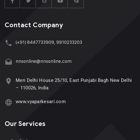
Contact Company
(+91) 8447733909, 9910233203
nnsonline@nnsonline.com
Meri Delhi House 25/10, East Punjabi Bagh New Delhi
– 110026, India
www.vyaparkesari.com
Our Services