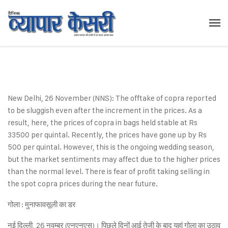
New Delhi, 26 November (NNS): The offtake of copra reported
to be sluggish even after the increment in the prices. As a
result, here, the prices of copra in bags held stable at Rs
33500 per quintal. Recently, the prices have gone up by Rs
500 per quintal. However, this is the ongoing wedding season,
but the market sentiments may affect due to the higher prices
than the normal level. There is fear of profit taking selling in
the spot copra prices during the near future.
गोला : मुनाफावसूली का डर
नई दिल्ली, 26 नवम्बर (एनएनएस)। पिछले दिनों आई तेजी के बाद यहां गोला का उठाव