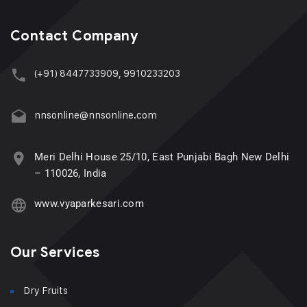
Contact Company
(+91) 8447733909, 9910233203
nnsonline@nnsonline.com
Meri Delhi House 25/10, East Punjabi Bagh New Delhi
– 110026, India
www.vyaparkesari.com
Our Services
Dry Fruits