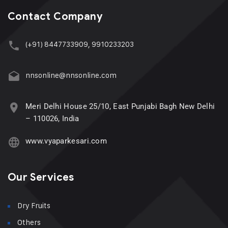
Contact Company
(+91) 8447733909, 9910233203
nnsonline@nnsonline.com
Meri Delhi House 25/10, East Punjabi Bagh New Delhi
– 110026, India
www.vyaparkesari.com
Our Services
Dry Fruits
Others