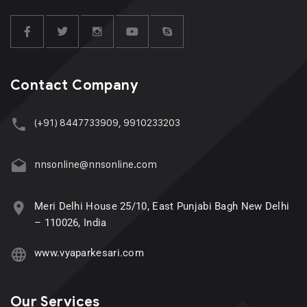
Contact Company
(+91) 8447733909, 9910233203
nnsonline@nnsonline.com
Meri Delhi House 25/10, East Punjabi Bagh New Delhi
– 110026, India
www.vyaparkesari.com
Our Services