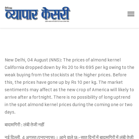
New Delhi, 04 August (NNS): The prices of almond kernel
California dropped down by Rs 20 to Rs 695 per kg owing to the
weak buying from the stockists at the higher prices. Before
this, the prices have gone up by Rs 10 per kg. The market
sentiments may affect as the new crop of America will likely to
arrive after a fortnight. There is no possibility of long uptrend
in the spot almond kernel prices during the coming one or two
days.
बादामगिरी : लंबी तेजी नहीं
नई दिल्ली, 4 अगस्त (एनएनएस)। आने वाले छ:-सात दिनों में बादामगिरी में लंबी तेजी