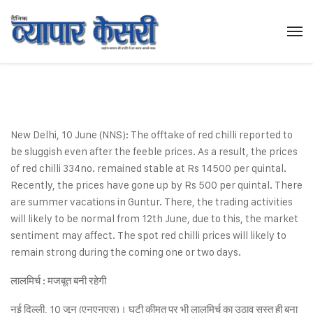
New Delhi, 10 June (NNS): The offtake of red chilli reported to
be sluggish even after the feeble prices. As a result, the prices
of red chilli 334no. remained stable at Rs 14500 per quintal.
Recently, the prices have gone up by Rs 500 per quintal. There
are summer vacations in Guntur. There, the trading activities
will likely to be normal from 12th June, due to this, the market
sentiment may affect. The spot red chilli prices will likely to
remain strong during the coming one or two days.
लालमिर्च : मजबूत बनी रहेगी
नई दिल्ली, 10 जून (एनएनएस)। घटी कीमत पर भी लालमिर्च का उठाव सुस्त ही बना